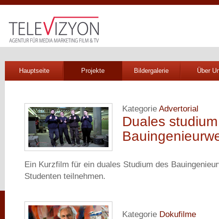
Hauptseite
Projekte
Bildergalerie
Über U
Kategorie
Advertorial
Duales studium
Bauingenieurw
Ein Kurzfilm für ein duales Studium des Bauingenieu
Studenten teilnehmen.
Kategorie
Dokufilme