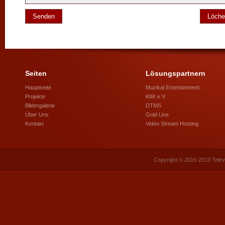
Seiten
Lösungspartnern
Hauptseite
Muzikal Entertainment
Projekte
KIIK e.V.
Bildergalerie
DTMS
Über Uns
Gold Line
Kontakt
Video Stream Hosting
Copyright © 2016-2019 Telev